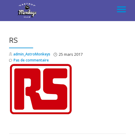
AC
Aller
au
LA
contenu
RS
NA
admin_AstroMonkeys
25 mars 2017
Pas de commentaire