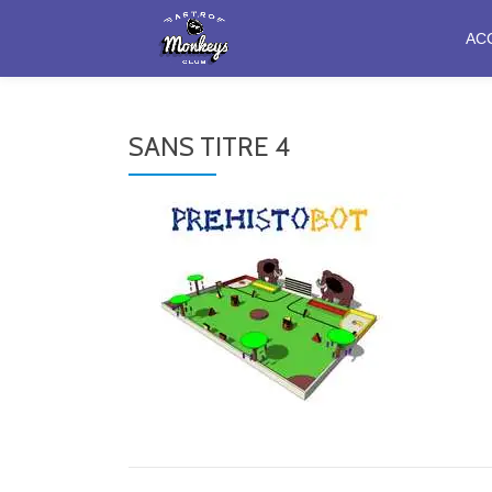
AC
Aller
au
contenu
SANS TITRE 4