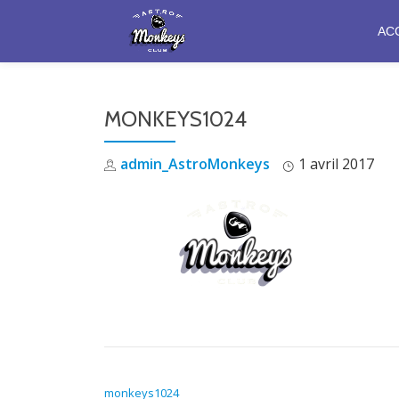
AC
Aller
au
contenu
MONKEYS1024
admin_AstroMonkeys
1 avril 2017
NAVIGATION DE L’ARTICLE
monkeys1024