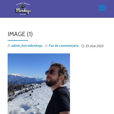
AC
Aller
au
LA
contenu
IMAGE (1)
NA
admin_AstroMonkeys
Pas de commentaire
25 mai 2023