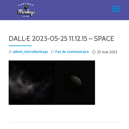
AC
Aller
au
LA
contenu
DALL·E 2023-05-25 11.12.15 – SPACE
NA
admin_AstroMonkeys
Pas de commentaire
25 mai 2023