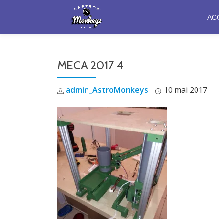
AC
Aller
au
contenu
MECA 2017 4
admin_AstroMonkeys
10 mai 2017