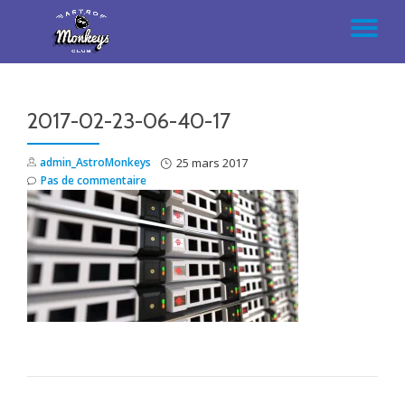
AC
Aller
au
LA
contenu
2017-02-23-06-40-17
NA
admin_AstroMonkeys
25 mars 2017
Pas de commentaire
NAVIGATION DE L’ARTICLE