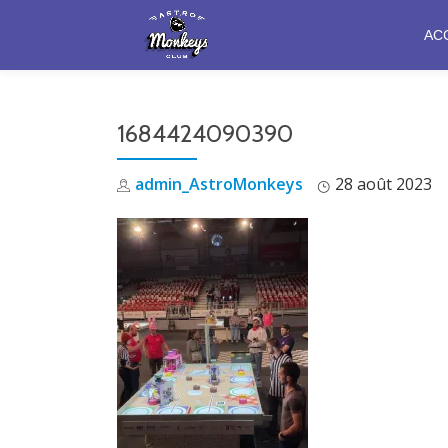
AC
Aller
au
contenu
1684424090390
admin_AstroMonkeys
28 août 2023