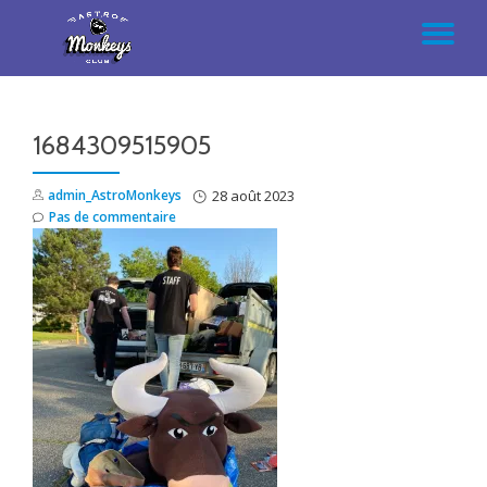
AC
Aller
au
LA
contenu
1684309515905
NA
admin_AstroMonkeys
28 août 2023
Pas de commentaire