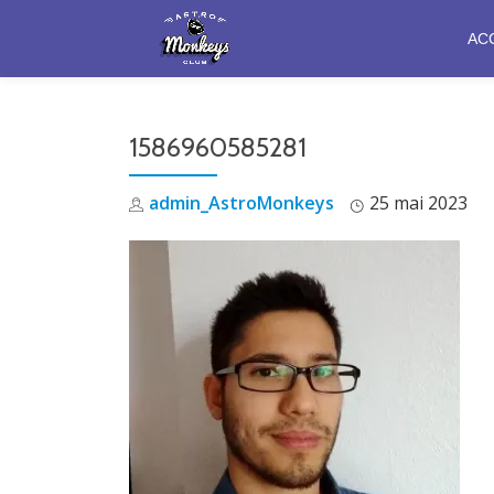
AC
Aller
au
contenu
1586960585281
admin_AstroMonkeys
25 mai 2023